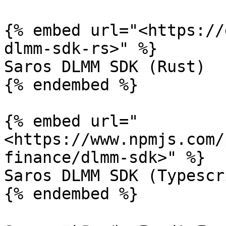
{% embed url="<https://
dlmm-sdk-rs>" %}

Saros DLMM SDK (Rust)

{% endembed %}

{% embed url="
<https://www.npmjs.com/
finance/dlmm-sdk>" %}

Saros DLMM SDK (Typescri
{% endembed %}
