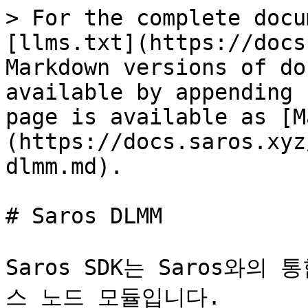
> For the complete docu
[llms.txt](https://docs
Markdown versions of do
available by appending 
page is available as [M
(https://docs.saros.xyz
dlmm.md).

# Saros DLMM

Saros SDK는 Saros와
스 노드 모듈입니다.
