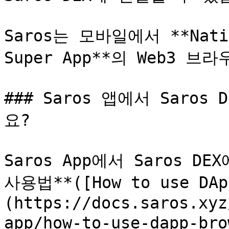
Saros는 모바일에서 **Nativ
Super App**의 Web3 
### Saros 앱에서 Saro
요?

Saros App에서 Saros D
사용법**([How to use DAp
(https://docs.saros.xyz
app/how-to-use-dapp-