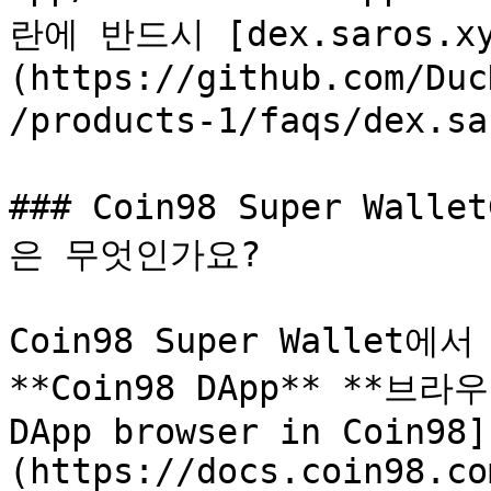
란에 반드시 [dex.saros.xy
(https://github.com/Duc
/products-1/faqs/dex
### Coin98 Super Wal
은 무엇인가요?

Coin98 Super Wallet에
**Coin98 DApp** **브라우
DApp browser in Coin98]
(https://docs.coin98.co