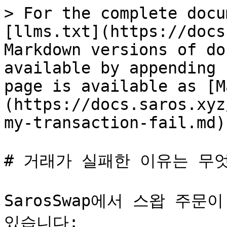
> For the complete docu
[llms.txt](https://docs
Markdown versions of do
available by appending 
page is available as [M
(https://docs.saros.xyz
my-transaction-fail.md).
# 거래가 실패한 이유는 무엇
SarosSwap에서 스왑 주문
있습니다:
