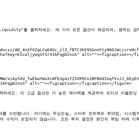
Liquidity"를 클릭하세요. 세 가지 표준 옵션이 제공되며, 원하는 금액
docsz/AD_4nXfOZqLCwO4Uc_zlZ_fBTC3hE9SGnnFty96OJWcjsrvHcf
Cw?key=EScwljywqStSr316FqgDznuS" alt=""><figcaption></fi
MWcViAy5XU_fwEbwYWxXcBFb3g4zY25VPOCn2BFNddIGqfVsJJ_6EyD3
16FqgDznuS" alt=""><figcaption></figcaption></figure>

입력하세요. 이 고급 옵션은 더 높은 제어력을 제공하며 포지션 리밸런싱 
스크를 수반합니다. 여기에는 무상손실, 스마트 컨트랙트 취약점, 시스템적
며 수익이 보장되지 않습니다. 모든 투자 결정은 본인의 책임 하에 이루