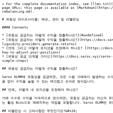
> For the complete documentation index, see [llms.txt](
page URLs; this page is available as [Markdown](https:/
rebalancing.md).

# 유동성 라이프사이클: 배포, 관리 및 리밸런싱

#### Contents

* [유동성 공급자는 어떻게 수익을 창출하나요?](#undefined)

* [유동성 공급자는 어떻게 수익을 창출하나요?](https://docs.saros.xyz/
liquidity-providers-generate-returns)

* [언제 그리고 어떻게 포지션을 조정해야 하나요? ](https://docs.saros.x
how-to-adjust-your-positions)

* [유동성 공급 단계별 가이드](https://docs.saros.xyz/saros-dlmm
simple-steps)

## 유동성 공급자는 어떻게 수익을 창출하나요?

Saros DLMM에 유동성을 공급하면, 모든 스왑 거래에서 발생하는
움 없이 수익을 늘릴 수 있는 매끄럽고 손쉬운 방식입니다.

## 언제, 어떻게 내 포지션을 조정해야 하나요?

거래 수수료 수익을 지속적으로 얻으려면, 유동성 공급자는 자신의 유동
는 활성 Bins으로 재배치하는 작업을 포함합니다. Saros DLMM은
## 리밸런싱 시 고려사항은 무엇인가요?&#x20;
