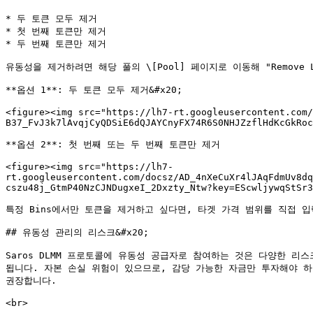
* 두 토큰 모두 제거

* 첫 번째 토큰만 제거

* 두 번째 토큰만 제거

유동성을 제거하려면 해당 풀의 \[Pool] 페이지로 이동해 "Remove 
**옵션 1**: 두 토큰 모두 제거&#x20;

<figure><img src="https://lh7-rt.googleusercontent.com/
B37_FvJ3k7lAvqjCyQDSiE6dQJAYCnyFX74R6S0NHJZzflHdKcGkRoc
**옵션 2**: 첫 번째 또는 두 번째 토큰만 제거

<figure><img src="https://lh7-
rt.googleusercontent.com/docsz/AD_4nXeCuXr4lJAqFdmUv8dq
cszu48j_GtmP40NzCJNDugxeI_2Dxzty_Ntw?key=EScwljywqStSr3
특정 Bins에서만 토큰을 제거하고 싶다면, 타겟 가격 범위를 직접 
## 유동성 관리의 리스크&#x20;

Saros DLMM 프로토콜에 유동성 공급자로 참여하는 것은 다양한 리
됩니다. 자본 손실 위험이 있으므로, 감당 가능한 자금만 투자해야 하
권장합니다.
