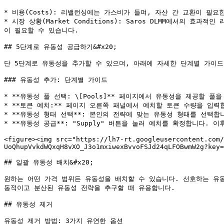
* 비용(Costs): 리밸런싱에는 가스비가 들며, 자산 간 교환이 필
* 시장 상황(Market Conditions): Saros DLMM에서
이 필요할 수 있습니다.

## 5단계로 유동성 공급하기&#x20;

단 5단계로 유동성을 추가할 수 있으며, 아래에 자세한 단계별 가이드를
### 유동성 추가: 단계별 가이드

* **유동성 풀 선택: \[Pools]** 페이지에서 유동성을 제공할 풀을
* **토큰 예치:** 페이지 오른쪽 패널에서 예치할 토큰 수량을 입력합니다
* **유동성 형태 선택**: 본인의 전략에 맞는 유동성 형태를 선택합
* **유동성 공급**: "Supply" 버튼을 눌러 예치를 확정합니다.
<figure><img src="https://lh7-rt.googleusercontent.com/
UoQhupVvkdWQxqH8vXO_J3o1mxiwexBvvoFSJd24qLFOBwmW2g?key=
## 일괄 유동성 배치&#x20;

원하는 어떤 가격 범위든 유동성을 배치할 수 있습니다. 선호하는 유동성
동적이고 분산된 유동성 전략을 추구할 때 유용합니다.

## 유동성 제거

유동성 제거 방법: 3가지 유연한 옵션
