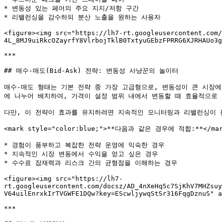
* 변동성 있는 페어의 주요 지지/저항 구간

* 리밸런싱을 감수하되 분산 노출을 원하는 사용자

<figure><img src="https://lh7-rt.googleusercontent.com/
4L_8MJ9uiRkcOZayrfY8VlrbojTklB0TxtyuGEbzFPRRG6XJRHAUo3g
***

## 매수-매도(Bid-Ask) 전략: 변동성 사냥꾼의 놀이터

매수-매도 형태는 기본 전략 중 가장 고급형으로, 변동성이 큰 시장에
에 나누어 배치하여, 가격이 설정 범위 내에서 변동할 때 효율적으로 
다만, 이 전략이 효과를 유지하려면 지속적인 모니터링과 리밸런싱이 
<mark style="color:blue;">**다음과 같은 경우에 적합:**</mar
* 경험이 풍부하고 복잡한 전략 운영에 익숙한 경우

* 지속적인 시장 변동에서 수익을 얻고 싶은 경우

* 수수료 잠재력과 리스크 간의 균형점을 이해하는 경우

<figure><img src="https://lh7-
rt.googleusercontent.com/docsz/AD_4nXeHq5c7SjKhV7MHZsu
V64uilEnrxkIrTVGWFE1DQw?key=EScwljywqStSr316FqgDznuS" a
***
