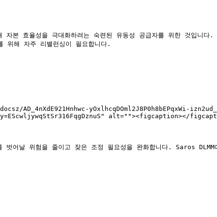
중해 자본 효율성을 극대화하려는 숙련된 유동성 공급자를 위한 것입니다.
를 위해 자주 리밸런싱이 필요합니다.

docsz/AD_4nXdE921Hnhwc-yOxlhcqDOml2J8P0h8bEPqxWi-izn2ud_
y=EScwljywqStSr316FqgDznuS" alt=""><figcaption></figcapt
를 벗어날 위험을 줄이고 잦은 조정 필요성을 완화합니다. Saros DL