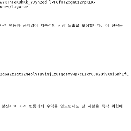
wYKTnFoKUhKk_YJyh2qdTlPF6fHTZxgmCz2rpKEK-
on></figure>

격 변동과 관계없이 지속적인 시장 노출을 보장합니다. 이 전략은 
2g6aZz1qt3ZNeolVTBviNjEzuTgqsmVWp7cLIxMOJK2QjvX9iSnh1fL
분산시켜 가격 변동에서 수익을 얻으면서도 전 자본을 즉각 위험에 