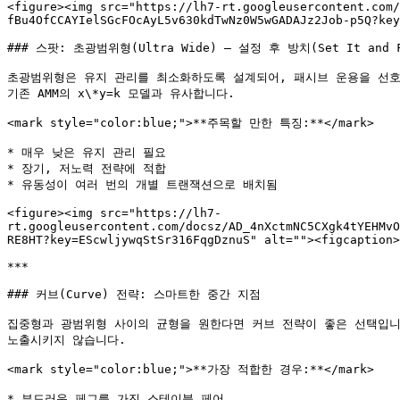
<figure><img src="https://lh7-rt.googleusercontent.com/
fBu4OfCCAYIelSGcFOcAyL5v630kdTwNz0W5wGADAJz2Job-p5Q?key
### 스팟: 초광범위형(Ultra Wide) – 설정 후 방치(Set It and Fo
초광범위형은 유지 관리를 최소화하도록 설계되어, 패시브 운용을 선호
기존 AMM의 x\*y=k 모델과 유사합니다.

<mark style="color:blue;">**주목할 만한 특징:**</mark>

* 매우 낮은 유지 관리 필요

* 장기, 저노력 전략에 적합

* 유동성이 여러 번의 개별 트랜잭션으로 배치됨

<figure><img src="https://lh7-
rt.googleusercontent.com/docsz/AD_4nXctmNC5CXgk4tYEHMvO
RE8HT?key=EScwljywqStSr316FqgDznuS" alt=""><figcaption>
***

### 커브(Curve) 전략: 스마트한 중간 지점

집중형과 광범위형 사이의 균형을 원한다면 커브 전략이 좋은 선택입니
노출시키지 않습니다.

<mark style="color:blue;">**가장 적합한 경우:**</mark>

* 부드러운 페그를 가진 스테이블 페어
