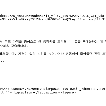
docsz/AD_4nXcCMXV9NbnKbXj4_yf-YV_de9YGPwPvhLGtLjGpt_9daT
yN3cXKkVJlnB9wayZ51ZHvs_gPWS9RwSoKwQ?key=EScwljywqStSr31
서 목표 가격을 중심으로 한 움직임을 포착해 수수료를 극대화하는 데 특화
수익을 창출합니다.

필요합니다. 가격이 설정 범위를 벗어나거나 변동성이 줄어들면 전략 조
k>

yrS5s4BS5neBvNVXD29mNEvPJi3mpOC0QFYV91Qw4iu_ndHMFTRLvSFeE
lt=""><figcaption></figcaption></figure>
