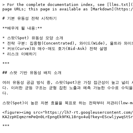
> For the complete documentation index, see [llms.txt](
page URLs; this page is available as [Markdown](https:/
# 기본 유동성 전략 시작하기

**배우게 될 내용:**

* 스팟(Spot) 유동성 모양 소개

* 전략 구분: 집중형(Concentrated), 와이드(Wide), 울트라 와이드(
* 커브(Curve)와 매수·매도 호가(Bid-Ask) 전략 설명

* 리스크 이해하기

***

## 스팟 기반 유동성 배치 소개

여러 유동성 공급 방식 중, 스팟(Spot)은 가장 접근성이 높고 널
다. 이러한 균등 구조는 균형 잡힌 노출과 예측 가능한 수수료 수익
다.

스팟(Spot)이 높은 자본 효율을 목표로 하는 전략부터 저관리(low-
<figure><img src="https://lh7-rt.googleusercontent.com/
KA2zpHIqmzrmPeQn0LrEpngEk9FKL18rgx4uQ?key=EScwljywqStSr
***
