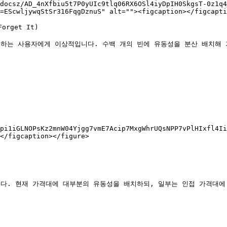
docsz/AD_4nXfbiu5t7P0yUIc9tlq06RX6OSl4iyDpIH0SkgsT-0z1q4
=EScwljywqStSr316FqgDznuS" alt=""><figcaption></figcapti
rget It)

하는 사용자에게 이상적입니다. 수백 개의 빈에 유동성을 분산 배치해 가
pi1iGLNOPsKz2mnW04Yjgg7vmE7Acip7MxgWhrUQsNPP7vPlHIxfl4Ii
</figcaption></figure>

다. 현재 가격대에 대부분의 유동성을 배치하되, 일부는 인접 가격대에 