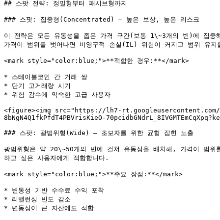
## 스팟 전략: 정밀형부터 패시브형까지

### 스팟: 집중형(Concentrated) – 높은 보상, 높은 리스크

이 전략은 모든 유동성을 좁은 가격 구간(보통 1\~3개의 빈)에 집
가격이 범위를 벗어나면 비영구적 손실(IL) 위험이 커지고 범위 유지
<mark style="color:blue;">**적합한 경우:**</mark>

* 스테이블코인 간 거래 쌍

* 단기 고거래량 시기

* 위험 감수에 익숙한 고급 사용자

<figure><img src="https://lh7-rt.googleusercontent.com/
8bNgN4Q1fkPfdT4PBVrisKieO-70pcidbGNdrL_8IVGMTEmCqXpq?ke
### 스팟: 광범위형(Wide) – 초보자를 위한 균형 잡힌 노출

광범위형은 약 20\~50개의 빈에 걸쳐 유동성을 배치해, 가격이 범위
하고 싶은 사용자에게 적합합니다.

<mark style="color:blue;">**주요 장점:**</mark>

* 변동성 기반 수수료 수익 포착

* 리밸런싱 빈도 감소

* 변동성이 큰 자산에도 적합
